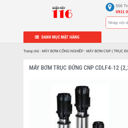
556 Tr
0911 0
DANH MỤC MẶT HÀNG
Trang chủ
›
MÁY BƠM CÔNG NGHIỆP
›
MÁY BƠM CNP ( TRỤC Đ
MÁY BƠM TRỤC ĐỨNG CNP CDLF4-12 (2