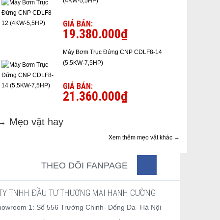
(4KW-5,5HP)
GIÁ BÁN:
19.380.000₫
Máy Bơm Trục Đứng CNP CDLF8-14
(5,5KW-7,5HP)
GIÁ BÁN:
21.360.000₫
→ Mẹo vặt hay
Xem thêm mẹo vặt khác →
THEO DÕI FANPAGE
TY TNHH ĐẦU TƯ THƯƠNG MẠI HẠNH CƯỜNG
howroom 1: Số 556 Trường Chinh- Đống Đa- Hà Nội