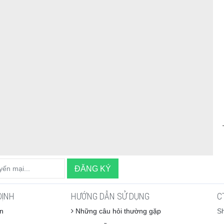
ĐỊNH
HƯỚNG DẪN SỬ DỤNG
C
n
Những câu hỏi thường gặp
S