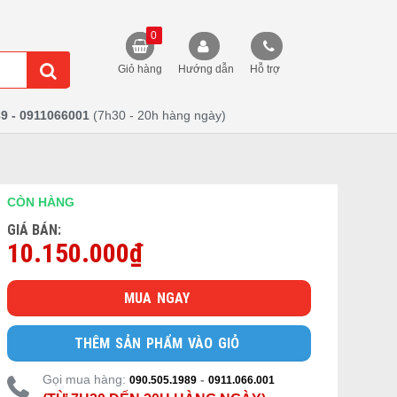
0
Giỏ hàng
Hướng dẫn
Hỗ trợ
9 - 0911066001
(7h30 - 20h hàng ngày)
CÒN HÀNG
GIÁ BÁN:
10.150.000₫
MUA NGAY
THÊM SẢN PHẨM VÀO GIỎ
Gọi mua hàng:
-
090.505.1989
0911.066.001