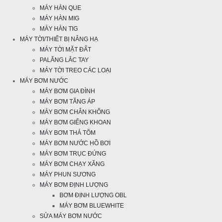
MÁY HÀN QUE
MÁY HÀN MIG
MÁY HÀN TIG
MÁY TỜI/THIẾT BỊ NÂNG HẠ
MÁY TỜI MẶT ĐẤT
PALĂNG LẮC TAY
MÁY TỜI TREO CÁC LOẠI
MÁY BƠM NƯỚC
MÁY BƠM GIA ĐÌNH
MÁY BƠM TĂNG ÁP
MÁY BƠM CHÂN KHÔNG
MÁY BƠM GIẾNG KHOAN
MÁY BƠM THẢ TÕM
MÁY BƠM NƯỚC HỒ BƠI
MÁY BƠM TRỤC ĐỨNG
MÁY BƠM CHẠY XĂNG
MÁY PHUN SƯƠNG
MÁY BƠM ĐỊNH LƯỢNG
BƠM ĐỊNH LƯỢNG OBL
MÁY BƠM BLUEWHITE
SỬA MÁY BƠM NƯỚC