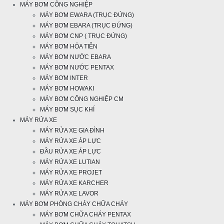
MÁY BƠM CÔNG NGHIỆP
MÁY BƠM EWARA (TRỤC ĐỨNG)
MÁY BƠM EBARA (TRỤC ĐỨNG)
MÁY BƠM CNP ( TRỤC ĐỨNG)
MÁY BƠM HỎA TIỄN
MÁY BƠM NƯỚC EBARA
MÁY BƠM NƯỚC PENTAX
MÁY BƠM INTER
MÁY BƠM HOWAKI
MÁY BƠM CÔNG NGHIỆP CM
MÁY BƠM SỤC KHÍ
MÁY RỬA XE
MÁY RỬA XE GIA ĐÌNH
MÁY RỬA XE ÁP LỰC
ĐẦU RỬA XE ÁP LỰC
MÁY RỬA XE LUTIAN
MÁY RỬA XE PROJET
MÁY RỬA XE KARCHER
MÁY RỬA XE LAVOR
MÁY BƠM PHÒNG CHÁY CHỮA CHÁY
MÁY BƠM CHỮA CHÁY PENTAX