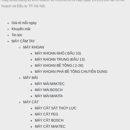
Giấy phép đăng ký kinh doanh số 0102029239 cấp ngày 18/12/2006 tại Sở kế
hoạch và Đầu tư TP. Hà Nội.
Giá rẻ mỗi ngày
Khuyến mãi
Tin tức
MÁY CẦM TAY
MÁY KHOAN
MÁY KHOAN NHỎ ( ĐẦU 10)
MÁY KHOAN TRUNG (ĐẦU 13)
MÁY KHOAN BÊ TÔNG ( 2-26)
MÁY KHOAN PHÁ BÊ TÔNG CHUYỂN DỤNG
MÁY MÀI
MÁY MÀI MAKTEC
MÁY MÀI BOSCH
MÁY MÀI MAKITA
MÁY CẮT
MÁY CẮT SÁT THỦY LỰC
MÁY CẮT FEG
MÁY CẮT BOSCH
MÁY CẮT MAKTEC