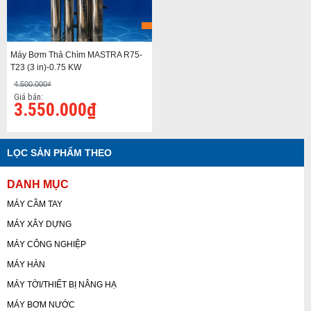
Máy Bơm Thả Chìm MASTRA R75-
T23 (3 in)-0.75 KW
4.500.000₫
Giá bán:
3.550.000₫
LỌC SẢN PHẨM THEO
DANH MỤC
MÁY CẦM TAY
MÁY XÂY DỰNG
MÁY CÔNG NGHIỆP
MÁY HÀN
MÁY TỜI/THIẾT BỊ NÂNG HẠ
MÁY BƠM NƯỚC