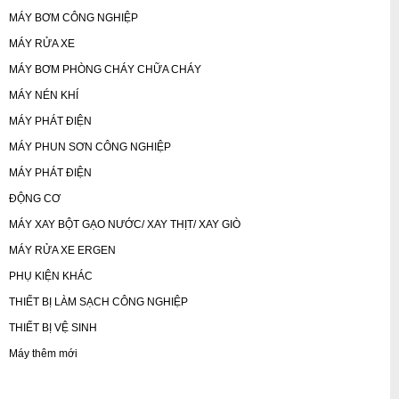
MÁY BƠM CÔNG NGHIỆP
MÁY RỬA XE
MÁY BƠM PHÒNG CHÁY CHỮA CHÁY
MÁY NÉN KHÍ
MÁY PHÁT ĐIỆN
MÁY PHUN SƠN CÔNG NGHIỆP
MÁY PHÁT ĐIỆN
ĐỘNG CƠ
MÁY XAY BỘT GẠO NƯỚC/ XAY THỊT/ XAY GIÒ
MÁY RỬA XE ERGEN
PHỤ KIỆN KHÁC
THIẾT BỊ LÀM SẠCH CÔNG NGHIỆP
THIẾT BỊ VỆ SINH
Máy thêm mới