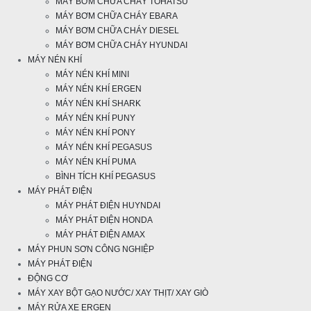
MÁY BƠM CHỮA CHÁY TOHATSU
MÁY BƠM CHỮA CHÁY EBARA
MÁY BƠM CHỮA CHÁY DIESEL
MÁY BƠM CHỮA CHÁY HYUNDAI
MÁY NÉN KHÍ
MÁY NÉN KHÍ MINI
MÁY NÉN KHÍ ERGEN
MÁY NÉN KHÍ SHARK
MÁY NÉN KHÍ PUNY
MÁY NÉN KHÍ PONY
MÁY NÉN KHÍ PEGASUS
MÁY NÉN KHÍ PUMA
BÌNH TÍCH KHÍ PEGASUS
MÁY PHÁT ĐIỆN
MÁY PHÁT ĐIỆN HUYNDAI
MÁY PHÁT ĐIỆN HONDA
MÁY PHÁT ĐIỆN AMAX
MÁY PHUN SƠN CÔNG NGHIỆP
MÁY PHÁT ĐIỆN
ĐỘNG CƠ
MÁY XAY BỘT GẠO NƯỚC/ XAY THỊT/ XAY GIÒ
MÁY RỬA XE ERGEN