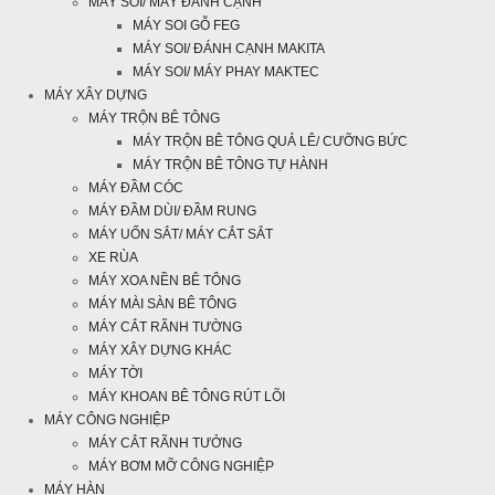
MÁY SOI/ MÁY ĐÁNH CẠNH
MÁY SOI GỖ FEG
MÁY SOI/ ĐÁNH CẠNH MAKITA
MÁY SOI/ MÁY PHAY MAKTEC
MÁY XÂY DỰNG
MÁY TRỘN BÊ TÔNG
MÁY TRỘN BÊ TÔNG QUẢ LÊ/ CƯỠNG BỨC
MÁY TRỘN BÊ TÔNG TỰ HÀNH
MÁY ĐẦM CÓC
MÁY ĐẦM DÙI/ ĐẦM RUNG
MÁY UỐN SẮT/ MÁY CẮT SẮT
XE RÙA
MÁY XOA NỀN BÊ TÔNG
MÁY MÀI SÀN BÊ TÔNG
MÁY CẮT RÃNH TƯỜNG
MÁY XÂY DỰNG KHÁC
MÁY TỜI
MÁY KHOAN BÊ TÔNG RÚT LÕI
MÁY CÔNG NGHIỆP
MÁY CẮT RÃNH TƯỞNG
MÁY BƠM MỠ CÔNG NGHIỆP
MÁY HÀN