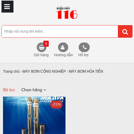
0
Giỏ hàng
Hướng dẫn
Hỗ trợ
Trang chủ
›
MÁY BƠM CÔNG NGHIỆP
›
MÁY BƠM HỎA TIỄN
Bộ lọc:
Chọn hãng
-21
%