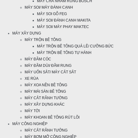
MÁY CHÀ NHÁM RUNG BOSCH
MÁY SOI/ MÁY ĐÁNH CẠNH
MÁY SOI GỖ FEG
MÁY SOI/ ĐÁNH CẠNH MAKITA
MÁY SOI/ MÁY PHAY MAKTEC
MÁY XÂY DỰNG
MÁY TRỘN BÊ TÔNG
MÁY TRỘN BÊ TÔNG QUẢ LÊ/ CƯỠNG BỨC
MÁY TRỘN BÊ TÔNG TỰ HÀNH
MÁY ĐẦM CÓC
MÁY ĐẦM DÙI/ ĐẦM RUNG
MÁY UỐN SẮT/ MÁY CẮT SẮT
XE RÙA
MÁY XOA NỀN BÊ TÔNG
MÁY MÀI SÀN BÊ TÔNG
MÁY CẮT RÃNH TƯỜNG
MÁY XÂY DỰNG KHÁC
MÁY TỜI
MÁY KHOAN BÊ TÔNG RÚT LÕI
MÁY CÔNG NGHIỆP
MÁY CẮT RÃNH TƯỞNG
MÁY BƠM MỠ CÔNG NGHIỆP