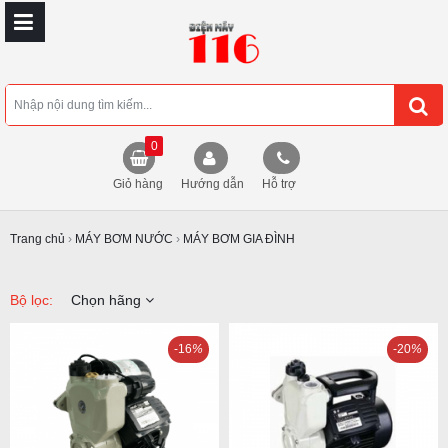
0
Giỏ hàng
Hướng dẫn
Hỗ trợ
Trang chủ
›
MÁY BƠM NƯỚC
›
MÁY BƠM GIA ĐÌNH
Bộ lọc:
Chọn hãng
-16
%
-20
%