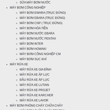
SỬA MÁY BƠM NƯỚC
MÁY BƠM CÔNG NGHIỆP
MÁY BƠM EWARA (TRỤC ĐỨNG)
MÁY BƠM EBARA (TRỤC ĐỨNG)
MÁY BƠM CNP ( TRỤC ĐỨNG)
MÁY BƠM HỎA TIỄN
MÁY BƠM NƯỚC EBARA
MÁY BƠM NƯỚC PENTAX
MÁY BƠM INTER
MÁY BƠM HOWAKI
MÁY BƠM CÔNG NGHIỆP CM
MÁY BƠM SỤC KHÍ
MÁY RỬA XE
MÁY RỬA XE GIA ĐÌNH
MÁY RỬA XE ÁP LỰC
ĐẦU RỬA XE ÁP LỰC
MÁY RỬA XE LUTIAN
MÁY RỬA XE PROJET
MÁY RỬA XE KARCHER
MÁY RỬA XE LAVOR
MÁY BƠM PHÒNG CHÁY CHỮA CHÁY