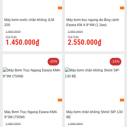
Máy bơm nước chân không JLM
Máy bơm trục ngang đa tầng cánh
200
Ewara KM 4-9*4M (1.1kw)
1.650.000₫
2.950.000₫
Giá bán:
Giá bán:
1.450.000₫
2.550.000₫
-20
%
-24
%
Máy Bơm Trục Ngang Ewara KM4-
Máy bơm chân không Shinil SIP-130
9*3M (750W)
BE
2.950.000₫
1.580.000₫