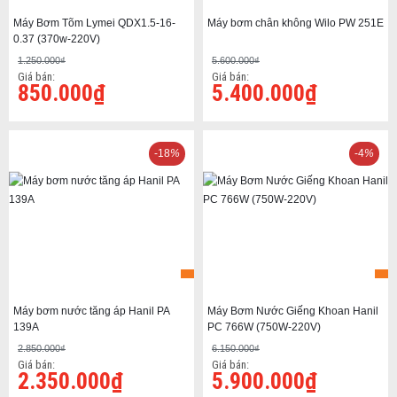
Máy Bơm Tõm Lymei QDX1.5-16-
Máy bơm chân không Wilo PW 251E
0.37 (370w-220V)
1.250.000₫
5.600.000₫
Giá bán:
Giá bán:
850.000₫
5.400.000₫
-18
%
-4
%
Máy bơm nước tăng áp Hanil PA
Máy Bơm Nước Giếng Khoan Hanil
139A
PC 766W (750W-220V)
2.850.000₫
6.150.000₫
Giá bán:
Giá bán:
2.350.000₫
5.900.000₫