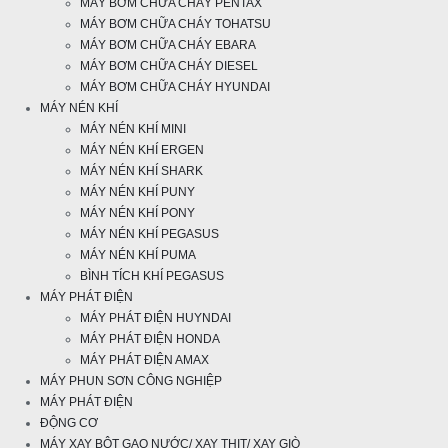
MÁY BƠM CHỮA CHÁY PENTAX
MÁY BƠM CHỮA CHÁY TOHATSU
MÁY BƠM CHỮA CHÁY EBARA
MÁY BƠM CHỮA CHÁY DIESEL
MÁY BƠM CHỮA CHÁY HYUNDAI
MÁY NÉN KHÍ
MÁY NÉN KHÍ MINI
MÁY NÉN KHÍ ERGEN
MÁY NÉN KHÍ SHARK
MÁY NÉN KHÍ PUNY
MÁY NÉN KHÍ PONY
MÁY NÉN KHÍ PEGASUS
MÁY NÉN KHÍ PUMA
BÌNH TÍCH KHÍ PEGASUS
MÁY PHÁT ĐIỆN
MÁY PHÁT ĐIỆN HUYNDAI
MÁY PHÁT ĐIỆN HONDA
MÁY PHÁT ĐIỆN AMAX
MÁY PHUN SƠN CÔNG NGHIỆP
MÁY PHÁT ĐIỆN
ĐỘNG CƠ
MÁY XAY BỘT GẠO NƯỚC/ XAY THỊT/ XAY GIÒ