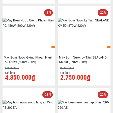
-8
%
-21
%
Máy Bơm Nước Giếng Khoan Hanil
Máy Bơm Nước Ly Tâm SEALAND
PC 456W (500W-220V)
KM 50 (370W-220V)
5.250.000₫
3.500.000₫
Giá bán:
Giá bán:
4.850.000₫
2.750.000₫
-13
%
-21
%