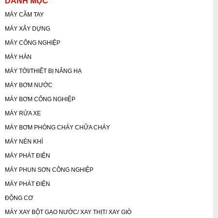
DANH MỤC
MÁY CẦM TAY
MÁY XÂY DỰNG
MÁY CÔNG NGHIỆP
MÁY HÀN
MÁY TỜI/THIẾT BỊ NÂNG HẠ
MÁY BƠM NƯỚC
MÁY BƠM CÔNG NGHIỆP
MÁY RỬA XE
MÁY BƠM PHÒNG CHÁY CHỮA CHÁY
MÁY NÉN KHÍ
MÁY PHÁT ĐIỆN
MÁY PHUN SƠN CÔNG NGHIỆP
MÁY PHÁT ĐIỆN
ĐỘNG CƠ
MÁY XAY BỘT GẠO NƯỚC/ XAY THỊT/ XAY GIÒ