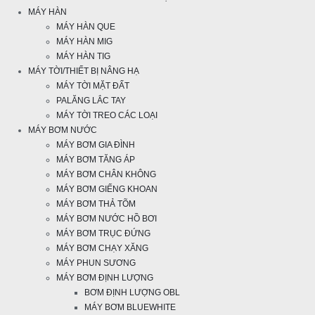
MÁY HÀN
MÁY HÀN QUE
MÁY HÀN MIG
MÁY HÀN TIG
MÁY TỜI/THIẾT BỊ NÂNG HẠ
MÁY TỜI MẶT ĐẤT
PALĂNG LẮC TAY
MÁY TỜI TREO CÁC LOẠI
MÁY BƠM NƯỚC
MÁY BƠM GIA ĐÌNH
MÁY BƠM TĂNG ÁP
MÁY BƠM CHÂN KHÔNG
MÁY BƠM GIẾNG KHOAN
MÁY BƠM THẢ TÕM
MÁY BƠM NƯỚC HỒ BƠI
MÁY BƠM TRỤC ĐỨNG
MÁY BƠM CHẠY XĂNG
MÁY PHUN SƯƠNG
MÁY BƠM ĐỊNH LƯỢNG
BƠM ĐỊNH LƯỢNG OBL
MÁY BƠM BLUEWHITE