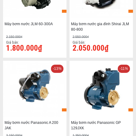
Máy bơm nước JLM 60-300A
Máy bơm nước gia đình Shirai JLM
80-800
2.150.000₫
2.550.000₫
Giá bán:
Giá bán:
1.800.000₫
2.050.000₫
-13
%
-11
%
Máy bơm nước Panasonic A 200
Máy bơm nước Panasonic GP
JAK
129JXK
2.150.000₫
1.350.000₫