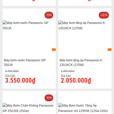
-5
%
-11
%
Máy bơm nước Panasonic GP
Máy bơm tăng áp Panasonic A-
350JA
130JACK (125W)
3.750.000₫
2.300.000₫
Giá bán:
Giá bán:
3.550.000₫
2.050.000₫
-6
%