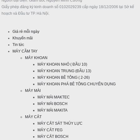
Người đại diện: Giám đốc Nguyễn Minh Cường
Giấy phép đăng ký kinh doanh số 0102029239 cấp ngày 18/12/2006 tại Sở kế
hoạch và Đầu tư TP. Hà Nội.
Giá rẻ mỗi ngày
Khuyến mãi
Tin tức
MÁY CẦM TAY
MÁY KHOAN
MÁY KHOAN NHỎ ( ĐẦU 10)
MÁY KHOAN TRUNG (ĐẦU 13)
MÁY KHOAN BÊ TÔNG ( 2-26)
MÁY KHOAN PHÁ BÊ TÔNG CHUYỂN DỤNG
MÁY MÀI
MÁY MÀI MAKTEC
MÁY MÀI BOSCH
MÁY MÀI MAKITA
MÁY CẮT
MÁY CẮT SÁT THỦY LỰC
MÁY CẮT FEG
MÁY CẮT BOSCH