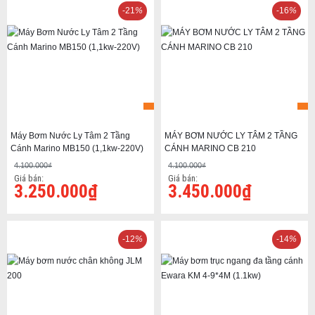
-21
%
-16
%
Máy Bơm Nước Ly Tâm 2 Tầng
MÁY BƠM NƯỚC LY TÂM 2 TẦNG
Cánh Marino MB150 (1,1kw-220V)
CÁNH MARINO CB 210
4.100.000₫
4.100.000₫
Giá bán:
Giá bán:
3.250.000₫
3.450.000₫
-12
%
-14
%