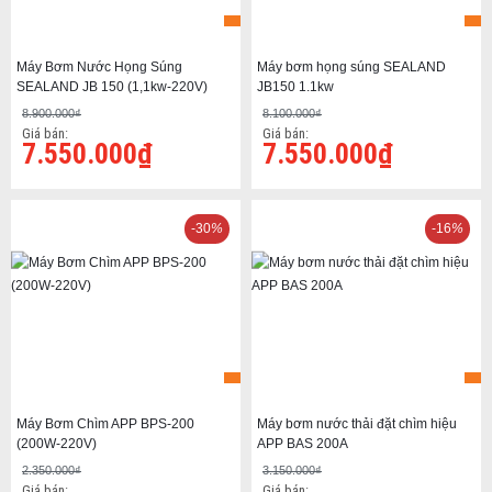
Máy Bơm Nước Họng Súng
Máy bơm họng súng SEALAND
SEALAND JB 150 (1,1kw-220V)
JB150 1.1kw
8.900.000₫
8.100.000₫
Giá bán:
Giá bán:
7.550.000₫
7.550.000₫
-30
%
-16
%
Máy Bơm Chìm APP BPS-200
Máy bơm nước thải đặt chìm hiệu
(200W-220V)
APP BAS 200A
2.350.000₫
3.150.000₫
Giá bán:
Giá bán: