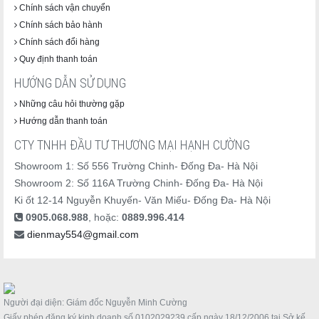
Chính sách vận chuyển
Chính sách bảo hành
Chính sách đổi hàng
Quy định thanh toán
HƯỚNG DẪN SỬ DỤNG
Những câu hỏi thường gặp
Hướng dẫn thanh toán
CTY TNHH ĐẦU TƯ THƯƠNG MẠI HẠNH CƯỜNG
Showroom 1: Số 556 Trường Chinh- Đống Đa- Hà Nội
Showroom 2: Số 116A Trường Chinh- Đống Đa- Hà Nội
Ki ốt 12-14 Nguyễn Khuyến- Văn Miếu- Đống Đa- Hà Nội
0905.068.988
, hoặc:
0889.996.414
dienmay554@gmail.com
Người đại diện: Giám đốc Nguyễn Minh Cường
Giấy phép đăng ký kinh doanh số 0102029239 cấp ngày 18/12/2006 tại Sở kế