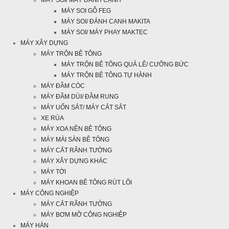
MÁY SOI/ MÁY ĐÁNH CẠNH
MÁY SOI GỖ FEG
MÁY SOI/ ĐÁNH CẠNH MAKITA
MÁY SOI/ MÁY PHAY MAKTEC
MÁY XÂY DỰNG
MÁY TRỘN BÊ TÔNG
MÁY TRỘN BÊ TÔNG QUẢ LÊ/ CƯỠNG BỨC
MÁY TRỘN BÊ TÔNG TỰ HÀNH
MÁY ĐẦM CÓC
MÁY ĐẦM DÙI/ ĐẦM RUNG
MÁY UỐN SẮT/ MÁY CẮT SẮT
XE RÙA
MÁY XOA NỀN BÊ TÔNG
MÁY MÀI SÀN BÊ TÔNG
MÁY CẮT RÃNH TƯỜNG
MÁY XÂY DỰNG KHÁC
MÁY TỜI
MÁY KHOAN BÊ TÔNG RÚT LÕI
MÁY CÔNG NGHIỆP
MÁY CẮT RÃNH TƯỞNG
MÁY BƠM MỠ CÔNG NGHIỆP
MÁY HÀN