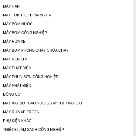
MÁY HÀN
MÁY TỜI/THIẾT BỊ NÂNG HẠ
MÁY BƠM NƯỚC
MÁY BƠM CÔNG NGHIỆP
MÁY RỬA XE
MÁY BƠM PHÒNG CHÁY CHỮA CHÁY
MÁY NÉN KHÍ
MÁY PHÁT ĐIỆN
MÁY PHUN SƠN CÔNG NGHIỆP
MÁY PHÁT ĐIỆN
ĐỘNG CƠ
MÁY XAY BỘT GẠO NƯỚC/ XAY THỊT/ XAY GIÒ
MÁY RỬA XE ERGEN
PHỤ KIỆN KHÁC
THIẾT BỊ LÀM SẠCH CÔNG NGHIỆP