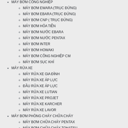
MÁY BƠM CÔNG NGHIỆP
MÁY BƠM EWARA (TRỤC ĐỨNG)
MÁY BƠM EBARA (TRỤC ĐỨNG)
MÁY BƠM CNP ( TRỤC ĐỨNG)
MÁY BƠM HỎA TIỄN
MÁY BƠM NƯỚC EBARA
MÁY BƠM NƯỚC PENTAX
MÁY BƠM INTER
MÁY BƠM HOWAKI
MÁY BƠM CÔNG NGHIỆP CM
MÁY BƠM SỤC KHÍ
MÁY RỬA XE
MÁY RỬA XE GIA ĐÌNH
MÁY RỬA XE ÁP LỰC
ĐẦU RỬA XE ÁP LỰC
MÁY RỬA XE LUTIAN
MÁY RỬA XE PROJET
MÁY RỬA XE KARCHER
MÁY RỬA XE LAVOR
MÁY BƠM PHÒNG CHÁY CHỮA CHÁY
MÁY BƠM CHỮA CHÁY PENTAX