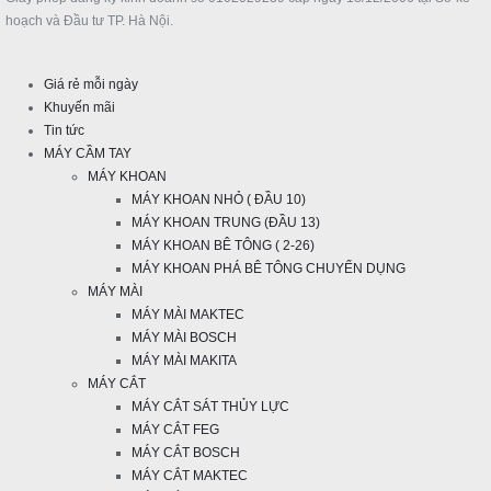
hoạch và Đầu tư TP. Hà Nội.
Giá rẻ mỗi ngày
Khuyến mãi
Tin tức
MÁY CẦM TAY
MÁY KHOAN
MÁY KHOAN NHỎ ( ĐẦU 10)
MÁY KHOAN TRUNG (ĐẦU 13)
MÁY KHOAN BÊ TÔNG ( 2-26)
MÁY KHOAN PHÁ BÊ TÔNG CHUYỂN DỤNG
MÁY MÀI
MÁY MÀI MAKTEC
MÁY MÀI BOSCH
MÁY MÀI MAKITA
MÁY CẮT
MÁY CẮT SÁT THỦY LỰC
MÁY CẮT FEG
MÁY CẮT BOSCH
MÁY CẮT MAKTEC