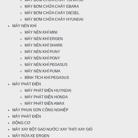
MÁY BƠM CHỮA CHÁY TOHATSU
MÁY BƠM CHỮA CHÁY EBARA
MÁY BƠM CHỮA CHÁY DIESEL
MÁY BƠM CHỮA CHÁY HYUNDAI
MÁY NÉN KHÍ
MÁY NÉN KHÍ MINI
MÁY NÉN KHÍ ERGEN
MÁY NÉN KHÍ SHARK
MÁY NÉN KHÍ PUNY
MÁY NÉN KHÍ PONY
MÁY NÉN KHÍ PEGASUS
MÁY NÉN KHÍ PUMA
BÌNH TÍCH KHÍ PEGASUS
MÁY PHÁT ĐIỆN
MÁY PHÁT ĐIỆN HUYNDAI
MÁY PHÁT ĐIỆN HONDA
MÁY PHÁT ĐIỆN AMAX
MÁY PHUN SƠN CÔNG NGHIỆP
MÁY PHÁT ĐIỆN
ĐỘNG CƠ
MÁY XAY BỘT GẠO NƯỚC/ XAY THỊT/ XAY GIÒ
MÁY RỬA XE ERGEN