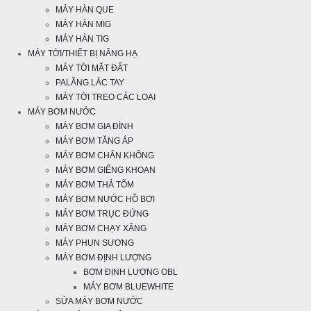
MÁY HÀN QUE
MÁY HÀN MIG
MÁY HÀN TIG
MÁY TỜI/THIẾT BỊ NÂNG HẠ
MÁY TỜI MẶT ĐẤT
PALĂNG LẮC TAY
MÁY TỜI TREO CÁC LOẠI
MÁY BƠM NƯỚC
MÁY BƠM GIA ĐÌNH
MÁY BƠM TĂNG ÁP
MÁY BƠM CHÂN KHÔNG
MÁY BƠM GIẾNG KHOAN
MÁY BƠM THẢ TÕM
MÁY BƠM NƯỚC HỒ BƠI
MÁY BƠM TRỤC ĐỨNG
MÁY BƠM CHẠY XĂNG
MÁY PHUN SƯƠNG
MÁY BƠM ĐỊNH LƯỢNG
BƠM ĐỊNH LƯỢNG OBL
MÁY BƠM BLUEWHITE
SỬA MÁY BƠM NƯỚC