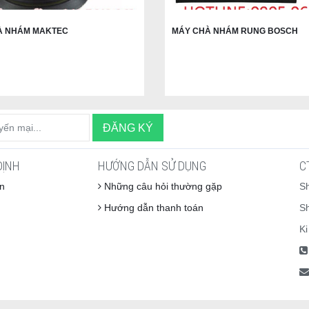
À NHÁM MAKTEC
MÁY CHÀ NHÁM RUNG BOSCH
ĐỊNH
HƯỚNG DẪN SỬ DỤNG
C
n
Những câu hỏi thường gặp
S
Hướng dẫn thanh toán
S
Ki