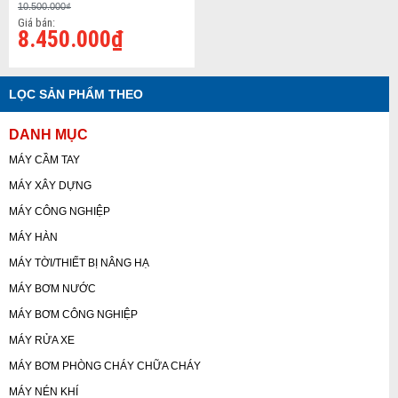
10.500.000₫
Giá bán:
8.450.000₫
LỌC SẢN PHẨM THEO
DANH MỤC
MÁY CẦM TAY
MÁY XÂY DỰNG
MÁY CÔNG NGHIỆP
MÁY HÀN
MÁY TỜI/THIẾT BỊ NÂNG HẠ
MÁY BƠM NƯỚC
MÁY BƠM CÔNG NGHIỆP
MÁY RỬA XE
MÁY BƠM PHÒNG CHÁY CHỮA CHÁY
MÁY NÉN KHÍ