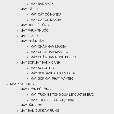
MÁY BÀO AMAX
MÁY CẮT CỎ
MÁY CẮT CỎ HONDA
MÁY CẮT CỎ MAKITA
MÁY ĐỤC BÊ TÔNG
MÁY PHUN THUỐC
MÁY LASER
MÁY CHÀ NHÁM
MÁY CHÀ NHÁM MAKITA
MÁY CHÀ NHÁM MAKTEC
MÁY CHÀ NHÁM RUNG BOSCH
MÁY SOI/ MÁY ĐÁNH CẠNH
MÁY SOI GỖ FEG
MÁY SOI/ ĐÁNH CẠNH MAKITA
MÁY SOI/ MÁY PHAY MAKTEC
MÁY XÂY DỰNG
MÁY TRỘN BÊ TÔNG
MÁY TRỘN BÊ TÔNG QUẢ LÊ/ CƯỠNG BỨC
MÁY TRỘN BÊ TÔNG TỰ HÀNH
MÁY ĐẦM CÓC
MÁY ĐẦM DÙI/ ĐẦM RUNG