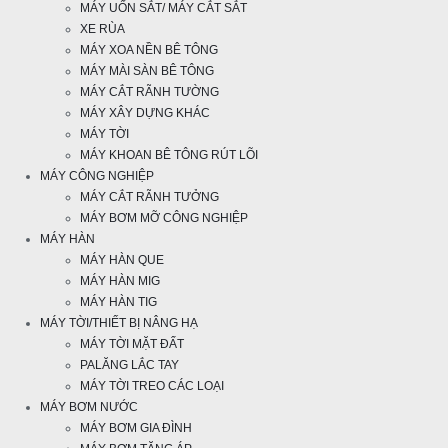
MÁY UỐN SẮT/ MÁY CẮT SẮT
XE RÙA
MÁY XOA NỀN BÊ TÔNG
MÁY MÀI SÀN BÊ TÔNG
MÁY CẮT RÃNH TƯỜNG
MÁY XÂY DỰNG KHÁC
MÁY TỜI
MÁY KHOAN BÊ TÔNG RÚT LÕI
MÁY CÔNG NGHIỆP
MÁY CẮT RÃNH TƯỞNG
MÁY BƠM MỠ CÔNG NGHIỆP
MÁY HÀN
MÁY HÀN QUE
MÁY HÀN MIG
MÁY HÀN TIG
MÁY TỜI/THIẾT BỊ NÂNG HẠ
MÁY TỜI MẶT ĐẤT
PALĂNG LẮC TAY
MÁY TỜI TREO CÁC LOẠI
MÁY BƠM NƯỚC
MÁY BƠM GIA ĐÌNH