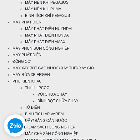
MÁY NÉN KHÍ PEGASUS
MÁY NÉN KHÍ PUMA
BÌNH TÍCH KHÍ PEGASUS
MÁY PHÁT ĐIỆN
MÁY PHÁT ĐIỆN HUYNDAI
MÁY PHÁT ĐIỆN HONDA
MÁY PHÁT ĐIỆN AMAX
MÁY PHUN SƠN CÔNG NGHIỆP
MÁY PHÁT ĐIỆN
ĐỘNG CƠ
MÁY XAY BỘT GẠO NƯỚC/ XAY THỊT/ XAY GIÒ
MÁY RỬA XE ERGEN
PHỤ KIỆN KHÁC
Thiết bị PCCC
VÒI CHỮA CHÁY
BÌNH BỌT CHỮA CHÁY
TỦ ĐIỆN
BÌNH TÍCH ÁP VAREM
DÂY/ BĂNG CẢN NƯỚC
THIẾT BỊ LÀM SẠCH CÔNG NGHIỆP
MÁY CHÀ SÀN CÔNG NGHIỆP