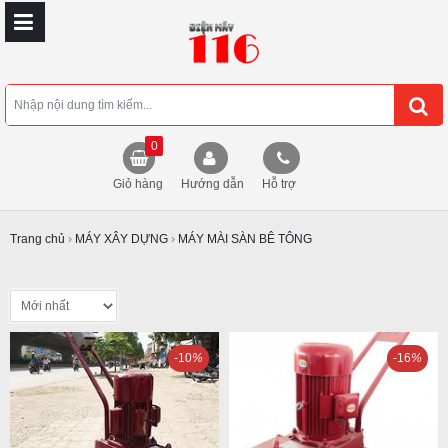
0
Giỏ hàng
Hướng dẫn
Hỗ trợ
Trang chủ
›
MÁY XÂY DỰNG
›
MÁY MÀI SÀN BÊ TÔNG
-10
%
-16
%