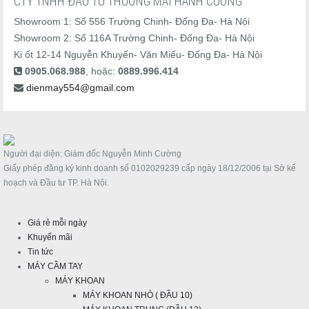
CTY TNHH ĐẦU TƯ THƯƠNG MẠI HẠNH CƯỜNG
Showroom 1: Số 556 Trường Chinh- Đống Đa- Hà Nội
Showroom 2: Số 116A Trường Chinh- Đống Đa- Hà Nội
Ki ốt 12-14 Nguyễn Khuyến- Văn Miếu- Đống Đa- Hà Nội
0905.068.988
, hoặc:
0889.996.414
dienmay554@gmail.com
Người đại diện: Giám đốc Nguyễn Minh Cường
Giấy phép đăng ký kinh doanh số 0102029239 cấp ngày 18/12/2006 tại Sở kế
hoạch và Đầu tư TP. Hà Nội.
Giá rẻ mỗi ngày
Khuyến mãi
Tin tức
MÁY CẦM TAY
MÁY KHOAN
MÁY KHOAN NHỎ ( ĐẦU 10)