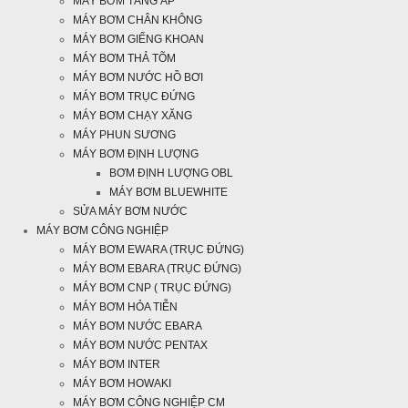
MÁY BƠM TĂNG ÁP
MÁY BƠM CHÂN KHÔNG
MÁY BƠM GIẾNG KHOAN
MÁY BƠM THẢ TÕM
MÁY BƠM NƯỚC HỒ BƠI
MÁY BƠM TRỤC ĐỨNG
MÁY BƠM CHẠY XĂNG
MÁY PHUN SƯƠNG
MÁY BƠM ĐỊNH LƯỢNG
BƠM ĐỊNH LƯỢNG OBL
MÁY BƠM BLUEWHITE
SỬA MÁY BƠM NƯỚC
MÁY BƠM CÔNG NGHIỆP
MÁY BƠM EWARA (TRỤC ĐỨNG)
MÁY BƠM EBARA (TRỤC ĐỨNG)
MÁY BƠM CNP ( TRỤC ĐỨNG)
MÁY BƠM HỎA TIỄN
MÁY BƠM NƯỚC EBARA
MÁY BƠM NƯỚC PENTAX
MÁY BƠM INTER
MÁY BƠM HOWAKI
MÁY BƠM CÔNG NGHIỆP CM